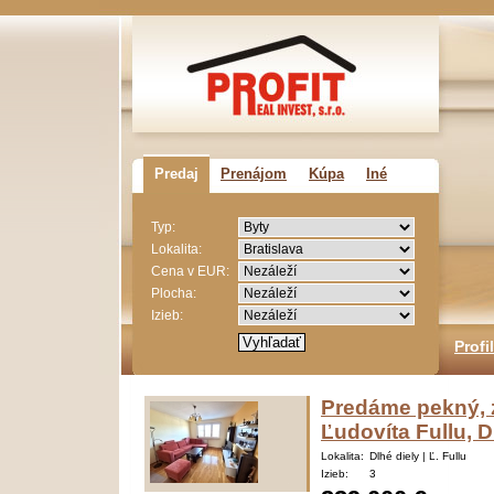
Predaj
Prenájom
Kúpa
Iné
Typ:
Lokalita:
Cena v EUR:
Plocha:
Izieb:
Profi
Predáme pekný, z
Ľudovíta Fullu, D
Lokalita:
Dlhé diely | Ľ. Fullu
Izieb:
3