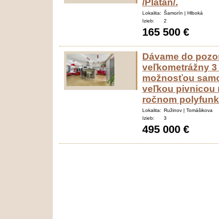
/Platan/.
Lokalita:
Šamorín | Hlboká
Izieb:
2
165 500 €
Dávame do pozor
veľkometrážny 3 
možnosťou samos
veľkou pivnicou 
ročnom polyfunk
Lokalita:
Ružinov | Tomášikova
Izieb:
3
495 000 €