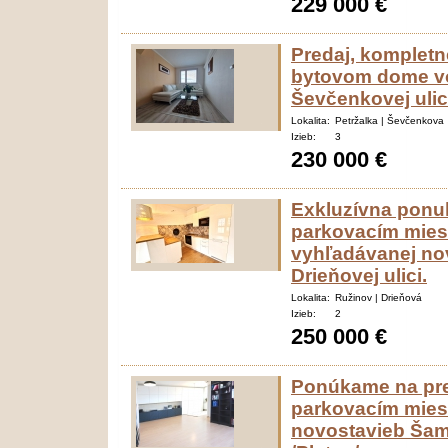
229 000 €
Predaj, kompletn
bytovom dome vo 
Ševčenkovej ulic
Lokalita:
Petržalka | Ševčenkova
Izieb:
3
230 000 €
Exkluzívna ponuk
parkovacím mies
vyhľadávanej no
Drieňovej ulici.
Lokalita:
Ružinov | Drieňová
Izieb:
2
250 000 €
Ponúkame na pre
parkovacím miest
novostavieb Šamo