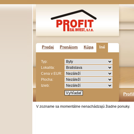
Predaj
Prenájom
Kúpa
Iné
Typ:
Lokalita:
Cena v EUR:
Plocha:
Izieb:
Profi
V zozname sa momentálne nenachádzajú žiadne ponuky.